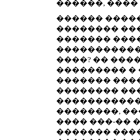
������, ���� �
������ ����
�������� ���
������� ���
�����������
����? �� ���
��������� � 
������� ���
�������� ���
����������� 
��������, ��
���� ���-�� 
������� ���