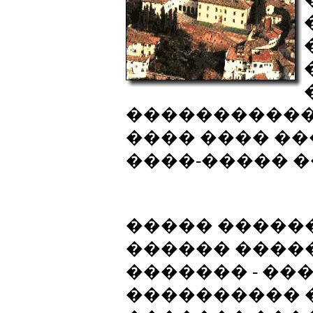
�����������
���� ���� ��
����-����� ��
����� ������
������ ����
������� - ��
���������� 